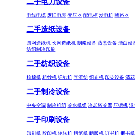
二手电力设备
电线电缆
废旧电表
变压器
配电柜
发电机
断路器
二手造纸设备
圆网造纸机
长网造纸机
制浆设备
蒸煮设备
漂白设
纺织
制冷
印刷
二手纺织设备
梳棉机
粗纱机
细纱机
气流纺
织布机
印染设备
清花
二手制冷设备
中央空调
制冷机组
冷水机组
冷却塔冷库
压缩机
溴
二手印刷设备
印刷机
胶印机
轮转机
切纸机
晒版机
订书机
捆书机