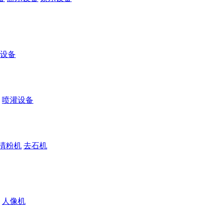
设备
喷灌设备
清粉机
去石机
人像机