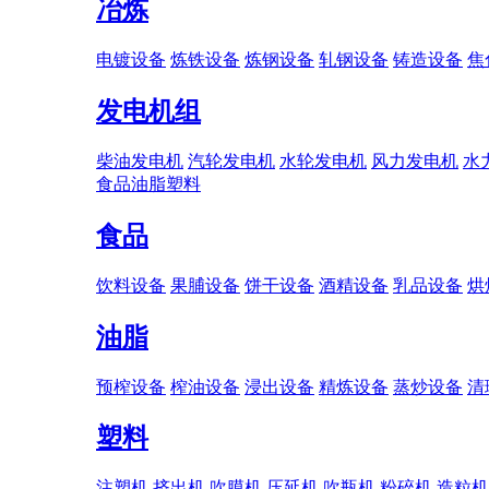
冶炼
电镀设备
炼铁设备
炼钢设备
轧钢设备
铸造设备
焦
发电机组
柴油发电机
汽轮发电机
水轮发电机
风力发电机
水
食品
油脂
塑料
食品
饮料设备
果脯设备
饼干设备
酒精设备
乳品设备
烘
油脂
预榨设备
榨油设备
浸出设备
精炼设备
蒸炒设备
清
塑料
注塑机
挤出机
吹膜机
压延机
吹瓶机
粉碎机
造粒机