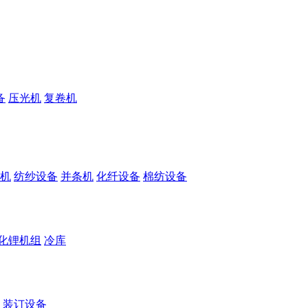
备
压光机
复卷机
机
纺纱设备
并条机
化纤设备
棉纺设备
化锂机组
冷库
装订设备