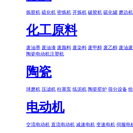
炼胶机
硫化机
密炼机
开炼机
破胶机
硫化罐
磨边机
化工原料
废油墨
废油漆
废颜料
废染料
废甲醇
废乙醇
废油废
陶瓷
电动机
注塑机
陶瓷
球磨机
压滤机
柱塞泵
练泥机
陶瓷窑炉
筛分设备
给
电动机
交流电动机
直流电动机
减速电机
变速电机
伺服电