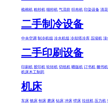
梳棉机
粗纱机
细纱机
气流纺
织布机
印染设备
清花
二手制冷设备
中央空调
制冷机组
冷水机组
冷却塔冷库
压缩机
溴
二手印刷设备
印刷机
胶印机
轮转机
切纸机
晒版机
订书机
捆书机
机床
木工
制药
机床
车床
铣床
刨床
磨床
钻床
冲床
镗床
拉丝机
压力机