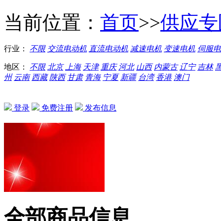
当前位置：
首页
>>
供应专
行业：
不限
交流电动机
直流电动机
减速电机
变速电机
伺服电
地区：
不限
北京
上海
天津
重庆
河北
山西
内蒙古
辽宁
吉林
州
云南
西藏
陕西
甘肃
青海
宁夏
新疆
台湾
香港
澳门
登录
免费注册
发布信息
全部商品信息