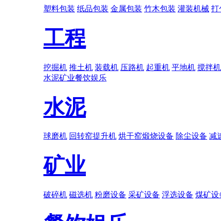
塑料包装
纸品包装
金属包装
竹木包装
灌装机械
打
工程
挖掘机
推土机
装载机
压路机
起重机
平地机
搅拌机
水泥
矿业
餐饮娱乐
水泥
球磨机
回转窑提升机
烘干窑煅烧设备
除尘设备
减
矿业
破碎机
磁选机
粉磨设备
采矿设备
浮选设备
煤矿设