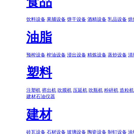
食品
饮料设备
果脯设备
饼干设备
酒精设备
乳品设备
烘
油脂
预榨设备
榨油设备
浸出设备
精炼设备
蒸炒设备
清
塑料
注塑机
挤出机
吹膜机
压延机
吹瓶机
粉碎机
造粒机
建材
石油
仪器
建材
砖瓦设备
石材设备
玻璃设备
陶瓷设备
制钉设备
涂