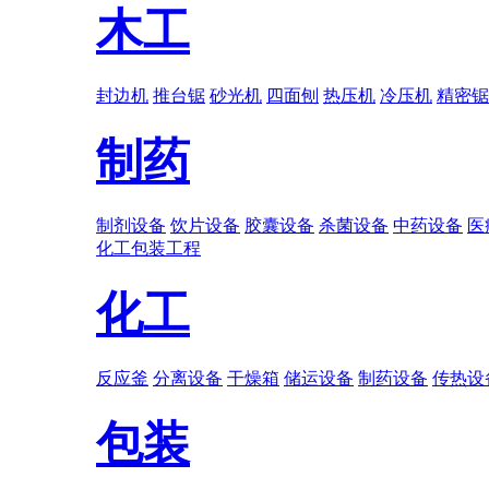
木工
封边机
推台锯
砂光机
四面刨
热压机
冷压机
精密锯
制药
制剂设备
饮片设备
胶囊设备
杀菌设备
中药设备
医
化工
包装
工程
化工
反应釜
分离设备
干燥箱
储运设备
制药设备
传热设
包装