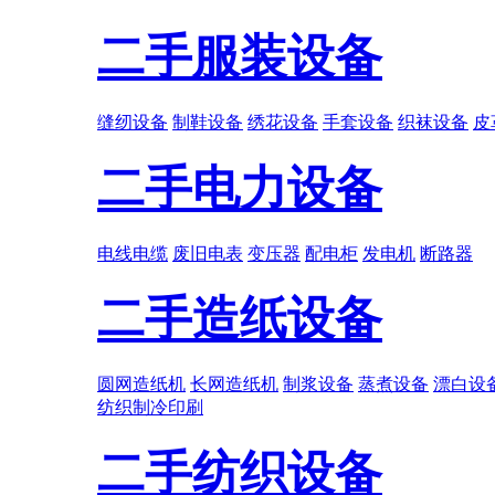
二手服装设备
缝纫设备
制鞋设备
绣花设备
手套设备
织袜设备
皮
二手电力设备
电线电缆
废旧电表
变压器
配电柜
发电机
断路器
二手造纸设备
圆网造纸机
长网造纸机
制浆设备
蒸煮设备
漂白设
纺织
制冷
印刷
二手纺织设备