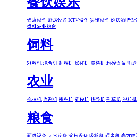
餐饮娱乐
酒店设备
厨房设备
KTV设备
宾馆设备
婚庆酒吧设
饲料
农业
粮食
饲料
颗粒机
混合机
制粒机
膨化机
喂料机
粉碎设备
输送
农业
拖拉机
收割机
播种机
插秧机
耕整机
割草机
脱粒机
粮食
面粉设备
大米设备
淀粉设备
吸粮机
碾米机
高方筛