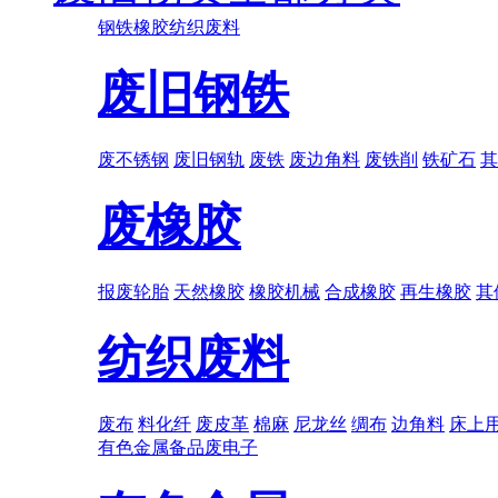
钢铁
橡胶
纺织废料
废旧钢铁
废不锈钢
废旧钢轨
废铁
废边角料
废铁削
铁矿石
其
废橡胶
报废轮胎
天然橡胶
橡胶机械
合成橡胶
再生橡胶
其
纺织废料
废布
料化纤
废皮革
棉麻
尼龙丝
绸布
边角料
床上
有色金属
备品
废电子