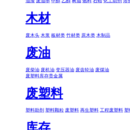
油漆
废油墨
甲醇
乙醇
树脂
燃料
石蜡
化工助剂
溶
木材
废木头
木浆
板材类
竹材类
原木类
木制品
废油
废柴油
废机油
变压器油
废齿轮油
废煤油
废塑料
库存
贵金属
废塑料
塑料助剂
塑料颗粒
废塑料
再生塑料
工程废塑料
塑
库存