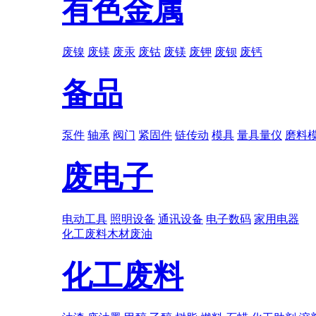
有色金属
废镍
废镁
废汞
废钴
废镁
废钾
废钡
废钙
备品
泵件
轴承
阀门
紧固件
链传动
模具
量具量仪
磨料
废电子
电动工具
照明设备
通讯设备
电子数码
家用电器
化工废料
木材
废油
化工废料