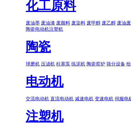
化工原料
废油墨
废油漆
废颜料
废染料
废甲醇
废乙醇
废油废
陶瓷
电动机
注塑机
陶瓷
球磨机
压滤机
柱塞泵
练泥机
陶瓷窑炉
筛分设备
给
电动机
交流电动机
直流电动机
减速电机
变速电机
伺服电
注塑机