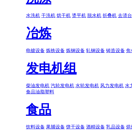
水洗机
干洗机
烘干机
烫平机
脱水机
折叠机
去渍台
冶炼
电镀设备
炼铁设备
炼钢设备
轧钢设备
铸造设备
焦
发电机组
柴油发电机
汽轮发电机
水轮发电机
风力发电机
水
食品
油脂
塑料
食品
饮料设备
果脯设备
饼干设备
酒精设备
乳品设备
烘