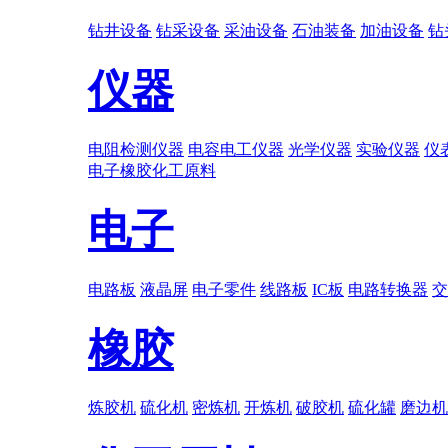
钻井设备
钻采设备
采油设备
石油装备
加油设备
钻
仪器
电阻检测仪器
电容电工仪器
光学仪器
实验仪器
仪
电子
橡胶
化工原料
电子
电路板
液晶屏
电子零件
线路板
IC板
电路转换器
交
橡胶
炼胶机
硫化机
密炼机
开炼机
破胶机
硫化罐
磨边机