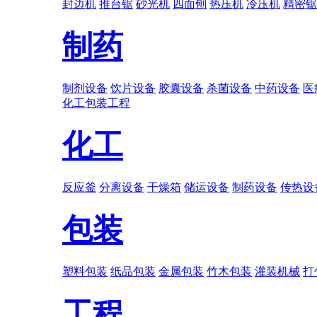
封边机
推台锯
砂光机
四面刨
热压机
冷压机
精密锯
制药
制剂设备
饮片设备
胶囊设备
杀菌设备
中药设备
医
化工
包装
工程
化工
反应釜
分离设备
干燥箱
储运设备
制药设备
传热设
包装
塑料包装
纸品包装
金属包装
竹木包装
灌装机械
打
工程