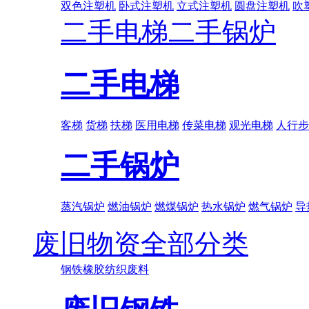
双色注塑机
卧式注塑机
立式注塑机
圆盘注塑机
吹
二手电梯
二手锅炉
二手电梯
客梯
货梯
扶梯
医用电梯
传菜电梯
观光电梯
人行步
二手锅炉
蒸汽锅炉
燃油锅炉
燃煤锅炉
热水锅炉
燃气锅炉
导
废旧物资全部分类
钢铁
橡胶
纺织废料