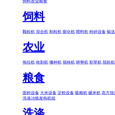
饲料
农业
粮食
饲料
颗粒机
混合机
制粒机
膨化机
喂料机
粉碎设备
输送
农业
拖拉机
收割机
播种机
插秧机
耕整机
割草机
脱粒机
粮食
面粉设备
大米设备
淀粉设备
吸粮机
碾米机
高方筛
洗涤
冶炼
发电机组
洗涤