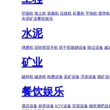
挖掘机
推土机
装载机
压路机
起重机
平地机
搅拌机
水泥
矿业
餐饮娱乐
水泥
球磨机
回转窑提升机
烘干窑煅烧设备
除尘设备
减
矿业
破碎机
磁选机
粉磨设备
采矿设备
浮选设备
煤矿设
餐饮娱乐
酒店设备
厨房设备
KTV设备
宾馆设备
婚庆酒吧设