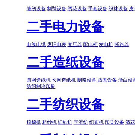
缝纫设备
制鞋设备
绣花设备
手套设备
织袜设备
皮
二手电力设备
电线电缆
废旧电表
变压器
配电柜
发电机
断路器
二手造纸设备
圆网造纸机
长网造纸机
制浆设备
蒸煮设备
漂白设
纺织
制冷
印刷
二手纺织设备
梳棉机
粗纱机
细纱机
气流纺
织布机
印染设备
清花