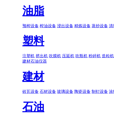
油脂
预榨设备
榨油设备
浸出设备
精炼设备
蒸炒设备
清
塑料
注塑机
挤出机
吹膜机
压延机
吹瓶机
粉碎机
造粒机
建材
石油
仪器
建材
砖瓦设备
石材设备
玻璃设备
陶瓷设备
制钉设备
涂
石油