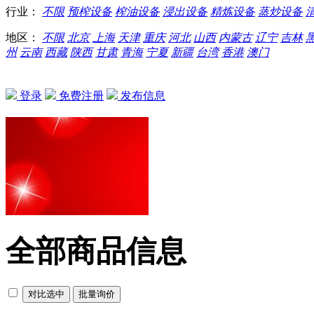
行业：
不限
预榨设备
榨油设备
浸出设备
精炼设备
蒸炒设备
地区：
不限
北京
上海
天津
重庆
河北
山西
内蒙古
辽宁
吉林
州
云南
西藏
陕西
甘肃
青海
宁夏
新疆
台湾
香港
澳门
登录
免费注册
发布信息
全部商品信息