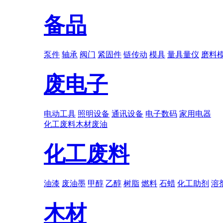
备品
泵件
轴承
阀门
紧固件
链传动
模具
量具量仪
磨料
废电子
电动工具
照明设备
通讯设备
电子数码
家用电器
化工废料
木材
废油
化工废料
油漆
废油墨
甲醇
乙醇
树脂
燃料
石蜡
化工助剂
溶
木材