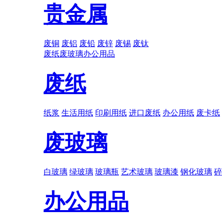
贵金属
废铜
废铝
废铅
废锌
废锡
废钛
废纸
废玻璃
办公用品
废纸
纸浆
生活用纸
印刷用纸
进口废纸
办公用纸
废卡纸
废玻璃
白玻璃
绿玻璃
玻璃瓶
艺术玻璃
玻璃漆
钢化玻璃
碎
办公用品