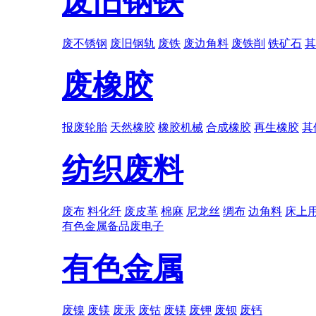
废旧钢铁
废不锈钢
废旧钢轨
废铁
废边角料
废铁削
铁矿石
其
废橡胶
报废轮胎
天然橡胶
橡胶机械
合成橡胶
再生橡胶
其
纺织废料
废布
料化纤
废皮革
棉麻
尼龙丝
绸布
边角料
床上
有色金属
备品
废电子
有色金属
废镍
废镁
废汞
废钴
废镁
废钾
废钡
废钙