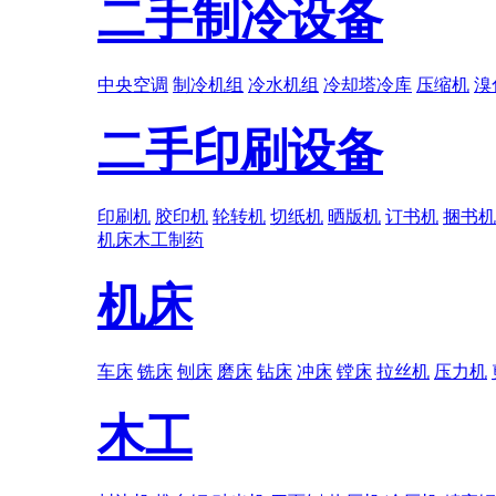
二手制冷设备
中央空调
制冷机组
冷水机组
冷却塔冷库
压缩机
溴
二手印刷设备
印刷机
胶印机
轮转机
切纸机
晒版机
订书机
捆书机
机床
木工
制药
机床
车床
铣床
刨床
磨床
钻床
冲床
镗床
拉丝机
压力机
木工