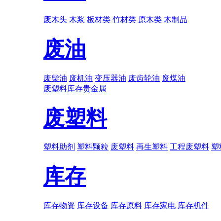
废木头
木浆
板材类
竹材类
原木类
木制品
废油
废柴油
废机油
变压器油
废齿轮油
废煤油
废塑料
库存
贵金属
废塑料
塑料助剂
塑料颗粒
废塑料
再生塑料
工程废塑料
塑
库存
库存物资
库存设备
库存原料
库存家电
库存机件