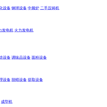
化设备
钢球设备
中频炉
二手压铸机
力发电机
火力发电机
焙设备
调味品设备
面粉设备
理设备
脱蜡设备
提取设备
成型机