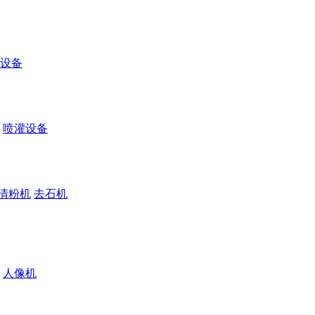
设备
喷灌设备
清粉机
去石机
人像机