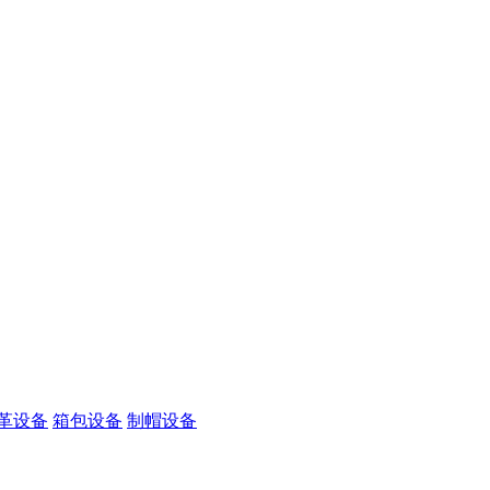
革设备
箱包设备
制帽设备