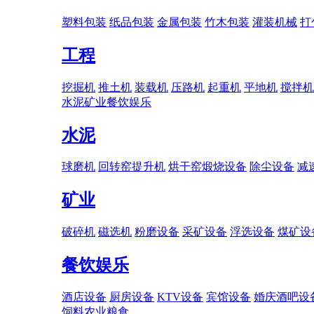
塑料包装
纸品包装
金属包装
竹木包装
灌装机械
打
工程
挖掘机
推土机
装载机
压路机
起重机
平地机
搅拌机
水泥
矿业
餐饮娱乐
水泥
球磨机
回转窑提升机
烘干窑煅烧设备
除尘设备
减
矿业
破碎机
磁选机
粉磨设备
采矿设备
浮选设备
煤矿设
餐饮娱乐
酒店设备
厨房设备
KTV设备
宾馆设备
婚庆酒吧设
饲料
农业
粮食