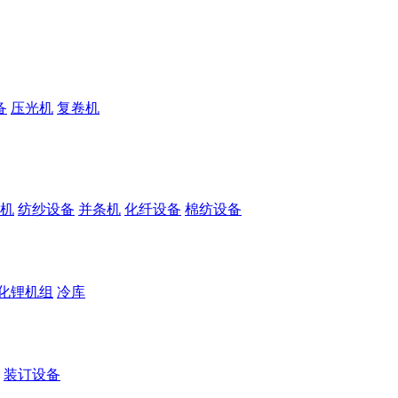
备
压光机
复卷机
机
纺纱设备
并条机
化纤设备
棉纺设备
化锂机组
冷库
装订设备