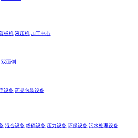
剪板机
液压机
加工中心
双面刨
疗设备
药品包装设备
备
混合设备
粉碎设备
压力设备
环保设备
污水处理设备