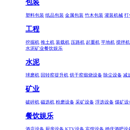
包装
塑料包装
纸品包装
金属包装
竹木包装
灌装机械
打
工程
挖掘机
推土机
装载机
压路机
起重机
平地机
搅拌机
水泥
矿业
餐饮娱乐
水泥
球磨机
回转窑提升机
烘干窑煅烧设备
除尘设备
减
矿业
破碎机
磁选机
粉磨设备
采矿设备
浮选设备
煤矿设
餐饮娱乐
酒店设备
厨房设备
KTV设备
宾馆设备
婚庆酒吧设