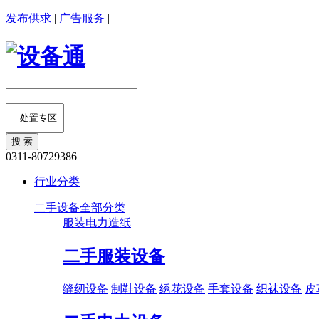
发布供求
|
广告服务
|
0311-80729386
行业分类
二手设备全部分类
服装
电力
造纸
二手服装设备
缝纫设备
制鞋设备
绣花设备
手套设备
织袜设备
皮